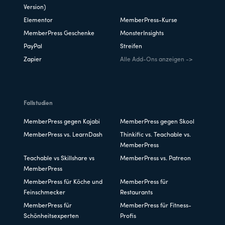
Version)
Elementor
MemberPress-Kurse
MemberPress Geschenke
MonsterInsights
PayPal
Streifen
Zapier
Alle Add-Ons anzeigen ->
Fallstudien
MemberPress gegen Kajabi
MemberPress gegen Skool
MemberPress vs. LearnDash
Thinkific vs. Teachable vs.
MemberPress
Teachable vs Skillshare vs
MemberPress vs. Patreon
MemberPress
MemberPress für Köche und
MemberPress für
Feinschmecker
Restaurants
MemberPress für
MemberPress für Fitness-
Schönheitsexperten
Profis