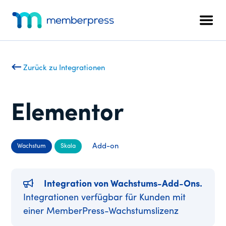
Zusätzliches
Zum
Zur
Hauptinhalt
Fußzeile
Menü
Men
springen
springen
MemberPress
Das
All-
in-
Zurück zu Integrationen
One
WordPress-
Mitgliedschafts-
Elementor
Plugin
Add-on
Wachstum
Skala
Integration von Wachstums-Add-Ons.
Integrationen verfügbar für Kunden mit
einer MemberPress-Wachstumslizenz