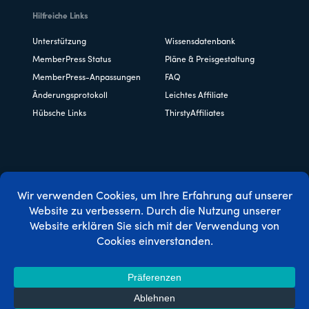
Hilfreiche Links
Unterstützung
Wissensdatenbank
MemberPress Status
Pläne & Preisgestaltung
MemberPress-Anpassungen
FAQ
Änderungsprotokoll
Leichtes Affiliate
Hübsche Links
ThirstyAffiliates
Copyright © 2026 Caseproof, LLC. Alle Rechte vorbehalten.
Datenschutzbestimmungen
/
Erstattungen
/
Bedingungen
und Konditionen
/
FTC-Offenlegung
/
MemberPress Coupon
Code