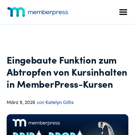
Zusätzliches
Zum
Zur
Zur
Hauptinhalt
primären
Fußzeile
Menü
Men
springen
Seitenleiste
springen
MemberPress
Das
springen
All-
in-
One
WordPress-
Eingebaute Funktion zum
Mitgliedschafts-
Plugin
Abtropfen von Kursinhalten
in MemberPress-Kursen
März 9, 2026
von
Katelyn Gillis