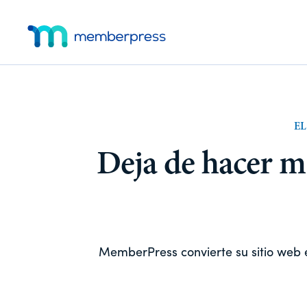
Ir
Saltar
Menú
al
al
contenido
pie
adicional
MemberPress
El
principal
de
página
plugin
de
afiliación
EL
todo
en
Deja de hacer m
uno
para
WordPress
MemberPress convierte su sitio web 