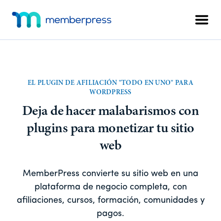
Ir
Saltar
Menú
al
al
Men
adicional
contenido
pie
MemberPress
El
principal
de
plugin
página
de
afiliación
EL PLUGIN DE AFILIACIÓN "TODO EN UNO" PARA
todo
WORDPRESS
en
Deja de hacer malabarismos con
uno
plugins para monetizar tu sitio
para
WordPress
web
MemberPress convierte su sitio web en una
plataforma de negocio completa, con
afiliaciones, cursos, formación, comunidades y
pagos.