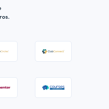
e
ros.