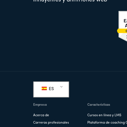
influyentes y anfitriones web
Pie
de
ES
página
Empresa
Características
Acerca de
Cursos en línea y LMS
Carreras profesionales
Plataforma de coaching 