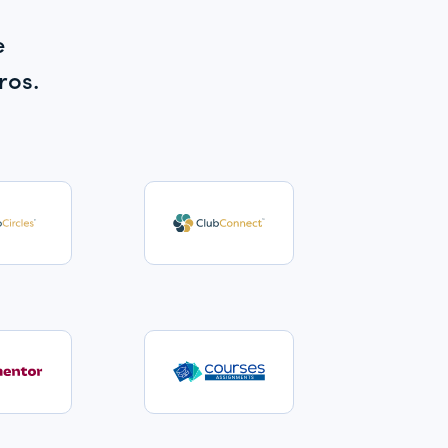
e
ros.