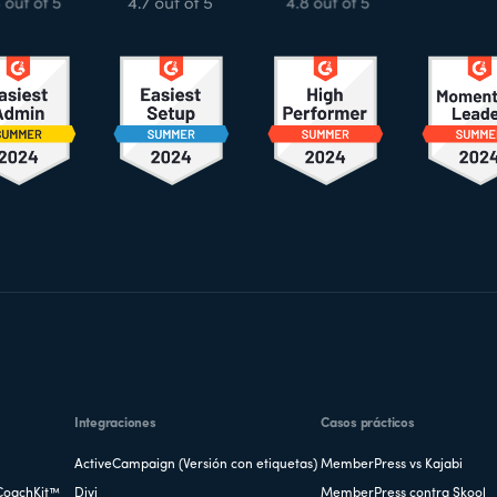
Integraciones
Casos prácticos
ActiveCampaign (Versión con etiquetas)
MemberPress vs Kajabi
CoachKit™
Divi
MemberPress contra Skool