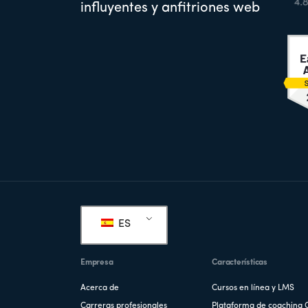
influyentes y anfitriones web
Pie
de
ES
página
Empresa
Características
Acerca de
Cursos en línea y LMS
Carreras profesionales
Plataforma de coaching 