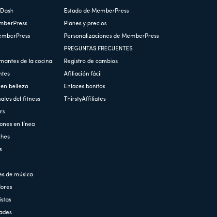
nDash
Estado de MemberPress
emberPress
Planes y precios
MemberPress
Personalizaciones de MemberPress
PREGUNTAS FRECUENTES
mantes de la cocina
Registro de cambios
ntes
Afiliación fácil
en belleza
Enlaces bonitos
les del fitness
ThirstyAffiliates
rs
ones en línea
ches
s
es de música
ores
stas
ades