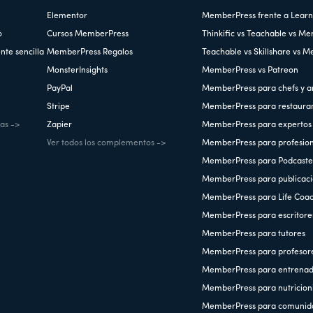
Elementor
MemberPress frente a Lear
o
Cursos MemberPress
Thinkific vs Teachable vs M
nte sencilla
MemberPress Regalos
Teachable vs Skillshare vs 
MonsterInsights
MemberPress vs Patreon
PayPal
MemberPress para chefs y a
Stripe
MemberPress para restaura
cas ->
Zapier
MemberPress para expertos 
Ver todos los complementos ->
MemberPress para profesiona
MemberPress para Podcaste
MemberPress para publicaci
MemberPress para Life Coa
MemberPress para escritore
MemberPress para tutores
MemberPress para profesor
MemberPress para entrenad
MemberPress para nutricioni
MemberPress para comunid