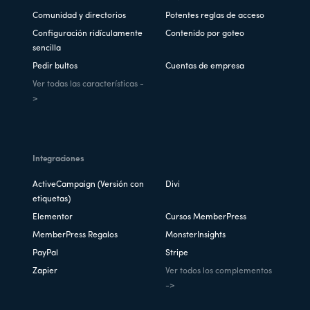
Comunidad y directorios
Potentes reglas de acceso
Configuración ridículamente
Contenido por goteo
sencilla
Pedir bultos
Cuentas de empresa
Ver todas las características -
>
Integraciones
ActiveCampaign (Versión con
Divi
etiquetas)
Elementor
Cursos MemberPress
MemberPress Regalos
MonsterInsights
PayPal
Stripe
Zapier
Ver todos los complementos
->