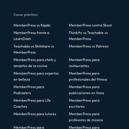
Casos prácticos
MemberPress vs Kajabi
MemberPress contra Skool
MemberPress frente a
Thinkific vs Teachable vs
LearnDash
MemberPress
Teachable vs Skillshare vs
MemberPress vs Patreon
MemberPress
MemberPress para chefs y
MemberPress para
amantes de la cocina
restaurantes
MemberPress para expertos
MemberPress para
en belleza
profesionales del fitness
MemberPress para
MemberPress para
Podcasters
publicaciones en línea
MemberPress para Life
MemberPress para
Coaches
escritores
MemberPress para tutores
MemberPress para
profesores de música
MemberPress para
MemberPress para