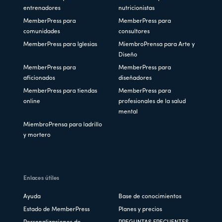
entrenadores
nutricionistas
MemberPress para
MemberPress para
comunidades
consultores
MemberPress para Iglesias
MiembroPrensa para Arte y
Diseño
MemberPress para
MemberPress para
aficionados
diseñadores
MemberPress para tiendas
MemberPress para
online
profesionales de la salud
mental
MiembroPrensa para ladrillo
y mortero
Enlaces útiles
Ayuda
Base de conocimientos
Estado de MemberPress
Planes y precios