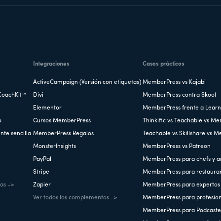
Integraciones
Casos prácticos
ActiveCampaign (Versión con etiquetas)
MemberPress vs Kajabi
CoachKit™
Divi
MemberPress contra Skool
Elementor
MemberPress frente a Lear
o
Cursos MemberPress
Thinkific vs Teachable vs M
nte sencilla
MemberPress Regalos
Teachable vs Skillshare vs 
MonsterInsights
MemberPress vs Patreon
PayPal
MemberPress para chefs y a
Stripe
MemberPress para restaura
cas ->
Zapier
MemberPress para expertos 
Ver todos los complementos ->
MemberPress para profesiona
MemberPress para Podcaste