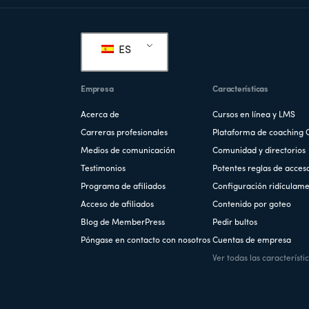
Pie
de
ES
página
Empresa
Características
Acerca de
Cursos en línea y LMS
Carreras profesionales
Plataforma de coaching 
Medios de comunicación
Comunidad y directorios
Testimonios
Potentes reglas de acces
Programa de afiliados
Configuración ridículame
Acceso de afiliados
Contenido por goteo
Blog de MemberPress
Pedir bultos
Póngase en contacto con nosotros
Cuentas de empresa
Ver todas las característi