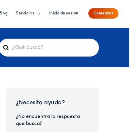
Blog
Servicios
Inicio de sesión
Comenzar
B
u
s
c
a
r
¿Necesita ayuda?
¿No encuentra la respuesta
que busca?