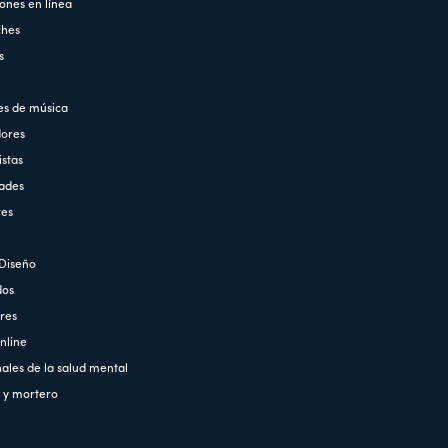
ones en línea
ches
s
es de música
ores
stas
ades
res
Diseño
dos
res
nline
les de la salud mental
 y mortero