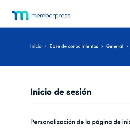
Ir
Saltar
Saltar
Menú
al
a
al
adicional
contenido
la
pie
MemberPress
El
principal
barra
de
lateral
página
plugin
principal
de
Inicio
Base de conocimientos
General
afiliación
todo
en
uno
para
WordPress
Inicio de sesión
Personalización de la página de in