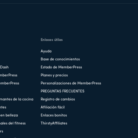
Enlaces útiles
Ayuda
Base de conocimientos
nDash
Estado de MemberPress
emberPress
Planes y precios
MemberPress
Personalizaciones de MemberPress
PREGUNTAS FRECUENTES
mantes de la cocina
Registro de cambios
ntes
Afiliación fácil
en belleza
Enlaces bonitos
les del fitness
ThirstyAffiliates
rs