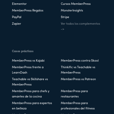
Elementor
Cursos MemberPress
MemberPress Regalos
MonsterInsights
PayPal
Stripe
Zapier
Ver todos los complementos
->
Casos prácticos
MemberPress vs Kajabi
MemberPress contra Skool
MemberPress frente a
Thinkific vs Teachable vs
LearnDash
MemberPress
Teachable vs Skillshare vs
MemberPress vs Patreon
MemberPress
MemberPress para chefs y
MemberPress para
amantes de la cocina
restaurantes
MemberPress para expertos
MemberPress para
en belleza
profesionales del fitness