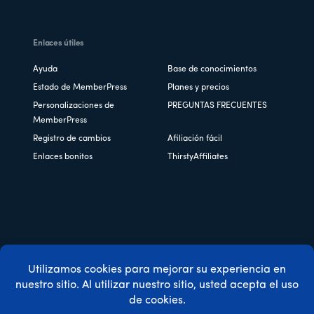
Enlaces útiles
Ayuda
Base de conocimientos
Estado de MemberPress
Planes y precios
Personalizaciones de
PREGUNTAS FRECUENTES
MemberPress
Registro de cambios
Afiliación fácil
Enlaces bonitos
ThirstyAffiliates
Copyright © 2026 Caseproof, LLC. Todos los derechos
reservados.
Política de privacidad
/
Reembolsos
/
Condiciones