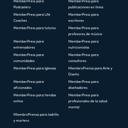
MemberPress para
MemberPress para
Podcasters
publicaciones en línea
MemberPress para Life
MemberPress para
Coaches
escritores
MemberPress para tutores
MemberPress para
profesores de música
MemberPress para
MemberPress para
entrenadores
nutricionistas
MemberPress para
MemberPress para
comunidades
consultores
MemberPress para Iglesias
MiembroPrensa para Arte y
Diseño
MemberPress para
MemberPress para
aficionados
diseñadores
MemberPress para tiendas
MemberPress para
online
profesionales de la salud
mental
MiembroPrensa para ladrillo
y mortero