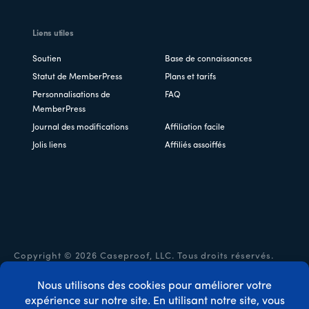
Liens utiles
Soutien
Base de connaissances
Statut de MemberPress
Plans et tarifs
Personnalisations de
FAQ
MemberPress
Journal des modifications
Affiliation facile
Jolis liens
Affiliés assoiffés
Copyright © 2026 Caseproof, LLC. Tous droits réservés.
Politique de confidentialité
/
Remboursements
/
Conditions
générales d'utilisation
/
Divulgation de la FTC
/
Code