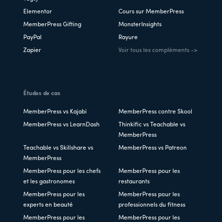
Elementor
Cours sur MemberPress
MemberPress Gifting
MonsterInsights
PayPal
Rayure
Zapier
Voir tous les compléments ->
Études de cas
MemberPress vs Kajabi
MemberPress contre Skool
MemberPress vs LearnDash
Thinkific vs Teachable vs
MemberPress
Teachable vs Skillshare vs
MemberPress vs Patreon
MemberPress
MemberPress pour les chefs
MemberPress pour les
et les gastronomes
restaurants
MemberPress pour les
MemberPress pour les
experts en beauté
professionnels du fitness
MemberPress pour les
MemberPress pour les