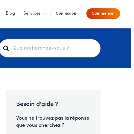
Blog
Services
Connexion
Commencer
R
e
c
h
e
r
c
h
Besoin d'aide ?
e
r
Vous ne trouvez pas la réponse
que vous cherchez ?