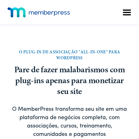
Pular
Pular
Menu
para
para
Men
adicional
o
o
MemberPress
O
conteúdo
rodapé
plug-
principal
in
de
O PLUG-IN DE ASSOCIAÇÃO "ALL-IN-ONE" PARA
associação
WORDPRESS
completo
Pare de fazer malabarismos com
para
plug-ins apenas para monetizar
WordPress
seu site
O MemberPress transforma seu site em uma
plataforma de negócios completa, com
associações, cursos, treinamento,
comunidades e pagamentos