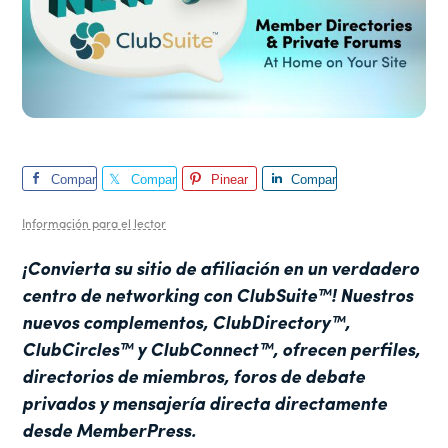
Compar
Compar
Pinear
Compar
te
te
te
Información para el lector
¡Convierta su sitio de afiliación en un verdadero
centro de networking con ClubSuite™! Nuestros
nuevos complementos, ClubDirectory™,
ClubCircles™ y ClubConnect™, ofrecen perfiles,
directorios de miembros, foros de debate
privados y mensajería directa directamente
desde MemberPress.