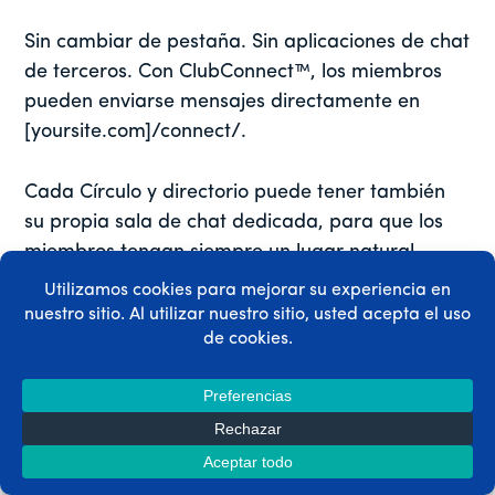
Sin cambiar de pestaña. Sin aplicaciones de chat
de terceros. Con ClubConnect™, los miembros
pueden enviarse mensajes directamente en
[yoursite.com]/connect/.
Cada Círculo y directorio puede tener también
su propia sala de chat dedicada, para que los
miembros tengan siempre un lugar natural
donde iniciar una conversación con las personas
de su entorno.
2. Mensaje a individuos, grupos y
círculos
Tanto si tus socios quieren un intercambio
privado uno a uno como un hilo de grupo,