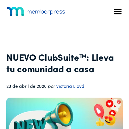
Menú
Ir
Saltar
Saltar
al
a
al
adicional
Men
contenido
la
pie
MemberPress
El
principal
barra
de
plugin
lateral
página
de
principal
afiliación
todo
NUEVO ClubSuite™: Lleva
en
uno
tu comunidad a casa
para
WordPress
23 de abril de 2026
por
Victoria Lloyd