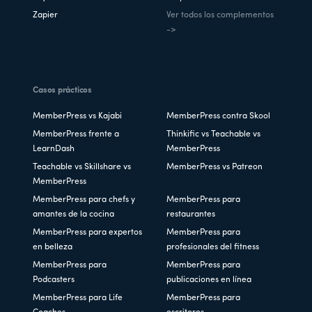
Zapier
Ver todos los complementos
->
Casos prácticos
MemberPress vs Kajabi
MemberPress contra Skool
MemberPress frente a
Thinkific vs Teachable vs
LearnDash
MemberPress
Teachable vs Skillshare vs
MemberPress vs Patreon
MemberPress
MemberPress para chefs y
MemberPress para
amantes de la cocina
restaurantes
MemberPress para expertos
MemberPress para
en belleza
profesionales del fitness
MemberPress para
MemberPress para
Podcasters
publicaciones en línea
MemberPress para Life
MemberPress para