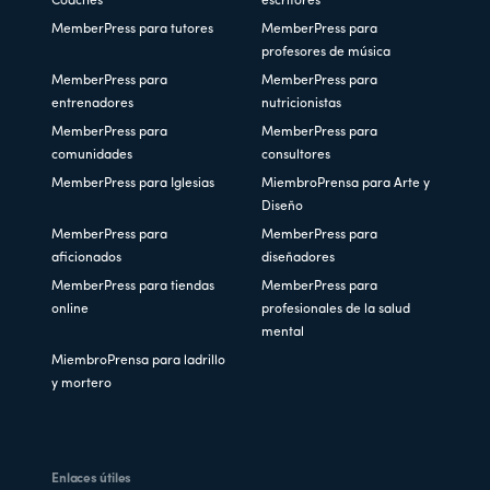
Coaches
escritores
MemberPress para tutores
MemberPress para
profesores de música
MemberPress para
MemberPress para
entrenadores
nutricionistas
MemberPress para
MemberPress para
comunidades
consultores
MemberPress para Iglesias
MiembroPrensa para Arte y
Diseño
MemberPress para
MemberPress para
aficionados
diseñadores
MemberPress para tiendas
MemberPress para
online
profesionales de la salud
mental
MiembroPrensa para ladrillo
y mortero
Enlaces útiles