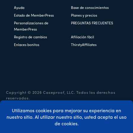
Ayuda
Base de conocimientos
Estado de MemberPress
Planes y precios
Personalizaciones de
PREGUNTAS FRECUENTES
MemberPress
Registro de cambios
Afiliación fácil
Enlaces bonitos
ThirstyAffiliates
Copyright © 2026 Caseproof, LLC. Todos los derechos
reservados.
Política de privacidad
/
Reembolsos
/
Condiciones
generales
/
Divulgación de la FTC
/
Código de cupón
MemberPress