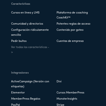
Características
Cursos en línea y LMS
Plataforma de coaching
CoachKit™
Comunidad y directorios
Potentes reglas de acceso
Configuración ridículamente
Contenido por goteo
sencilla
Pedir bultos
Cuentas de empresa
Ver todas las características -
>
Integraciones
ActiveCampaign (Versión con
Divi
etiquetas)
Elementor
Cursos MemberPress
MemberPress Regalos
MonsterInsights
PayPal
Stripe