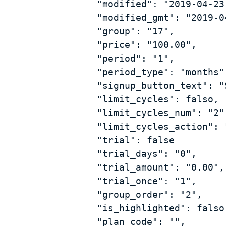
        "modified": "2019-04-23 08:57:21",

        "modified_gmt": "2019-04-23 14:57:21",

        "group": "17",

        "price": "100.00",

        "period": "1",

        "period_type": "months",

        "signup_button_text": "Sign Up",

        "limit_cycles": falso,

        "limit_cycles_num": "2",

        "limit_cycles_action": "expire",

        "trial": false

        "trial_days": "0",

        "trial_amount": "0.00",

        "trial_once": "1",

        "group_order": "2",

        "is_highlighted": falso,

        "plan_code": "",
