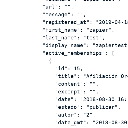
    "url": "",

    "message": "",

    "registered_at": "2019-04-18 16:47:14",

    "first_name": "zapier",

    "last_name": "test",

    "display_name": "zapiertest",

    "active_memberships": [

      {

        "id": 15,

        "title": "Afiliación Oro",

        "content": "",

        "excerpt": "",

        "date": "2018-08-30 16:10:22",

        "estado": "publicar",

        "autor": "2",

        "date_gmt": "2018-08-30 16:10:22",
