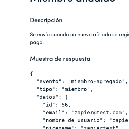
Descripción
Se envía cuando un nuevo afiliado se regi
pago.
Muestra de respuesta
{

  "evento": "miembro-agregado",

  "tipo": "miembro",

  "datos": {

    "id": 56,

    "email": "zapier@test.com",

    "nombre de usuario": "zapiertest",

    "nicename": "zapiertest",
