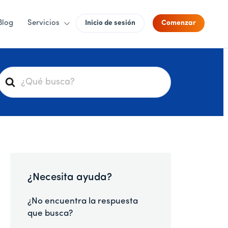
Blog
Servicios
Inicio de sesión
Comenzar
B
u
s
c
a
r
¿Necesita ayuda?
¿No encuentra la respuesta
que busca?