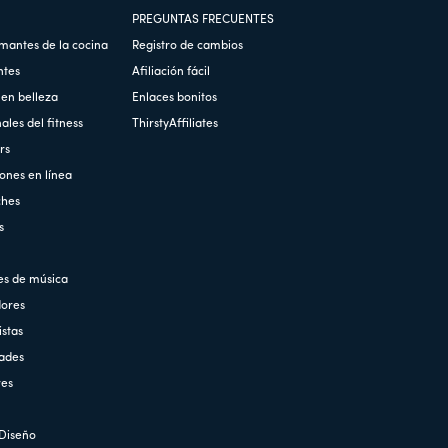
PREGUNTAS FRECUENTES
mantes de la cocina
Registro de cambios
ntes
Afiliación fácil
en belleza
Enlaces bonitos
les del fitness
ThirstyAffiliates
rs
ones en línea
ches
s
es de música
ores
stas
ades
res
Diseño