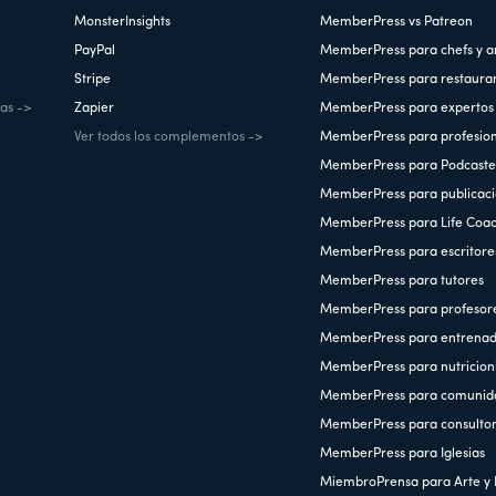
MonsterInsights
MemberPress vs Patreon
PayPal
MemberPress para chefs y a
Stripe
MemberPress para restaura
cas ->
Zapier
MemberPress para expertos 
Ver todos los complementos ->
MemberPress para profesiona
MemberPress para Podcaste
MemberPress para publicaci
MemberPress para Life Coa
MemberPress para escritore
MemberPress para tutores
MemberPress para profesor
MemberPress para entrenad
MemberPress para nutricioni
MemberPress para comunid
MemberPress para consulto
MemberPress para Iglesias
MiembroPrensa para Arte y 