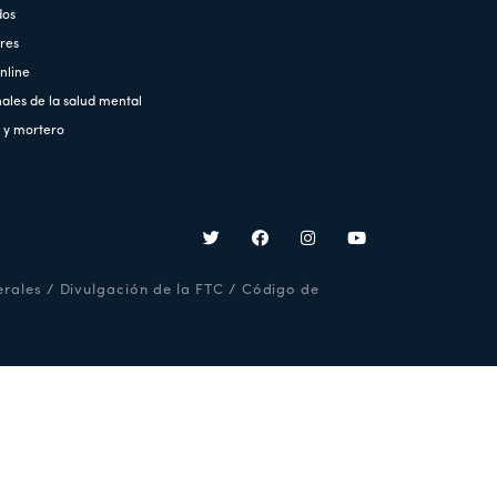
dos
res
nline
les de la salud mental
 y mortero
erales
/
Divulgación de la FTC
/
Código de