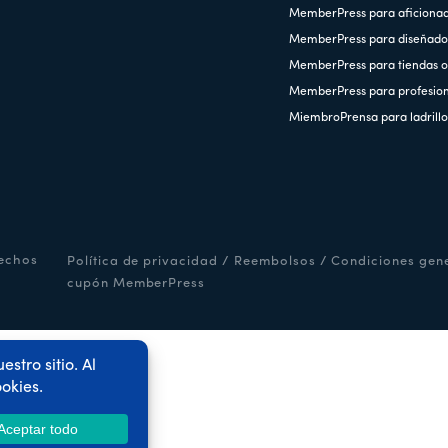
MemberPress para aficiona
MemberPress para diseñado
MemberPress para tiendas o
MemberPress para profesiona
MiembroPrensa para ladrillo
rechos
Política de privacidad
/
Reembolsos
/
Condiciones gen
cupón MemberPress