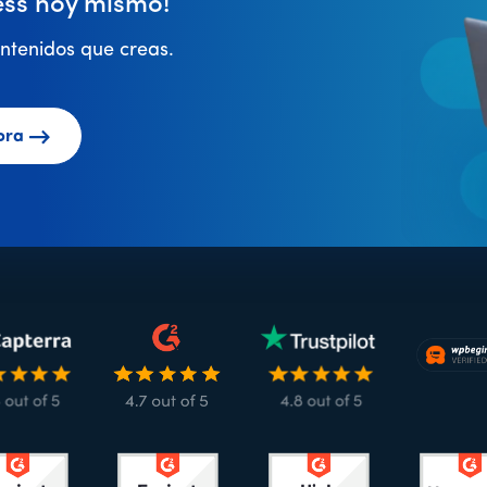
ss hoy mismo!
ntenidos que creas.
ora