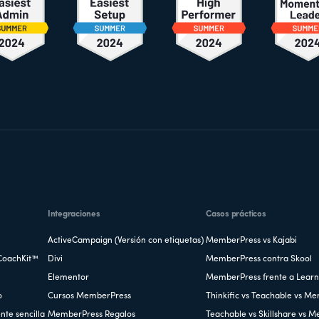
Integraciones
Casos prácticos
ActiveCampaign (Versión con etiquetas)
MemberPress vs Kajabi
CoachKit™
Divi
MemberPress contra Skool
Elementor
MemberPress frente a Lear
o
Cursos MemberPress
Thinkific vs Teachable vs M
nte sencilla
MemberPress Regalos
Teachable vs Skillshare vs 