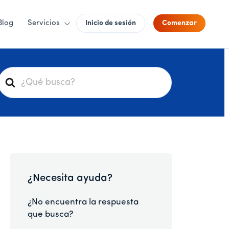
Blog
Servicios
Inicio de sesión
Comenzar
B
u
s
c
a
r
¿Necesita ayuda?
¿No encuentra la respuesta
que busca?