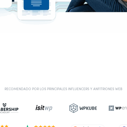
RECOMENDADO POR LOS PRINCIPALES INFLUENCERS Y ANFITRIONES WEB