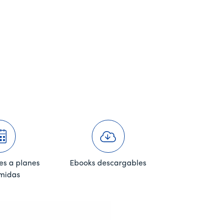
es a planes
Ebooks descargables
midas