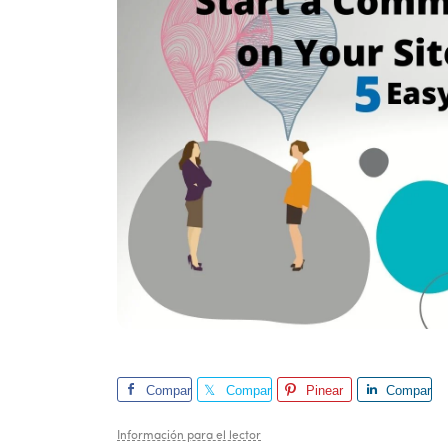
Compar
Compar
Pinear
Compar
te
te
te
Información para el lector