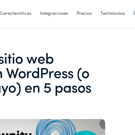
Características
Integraciones
Precios
Testimonios
sitio web
n WordPress (o
uyo) en 5 pasos