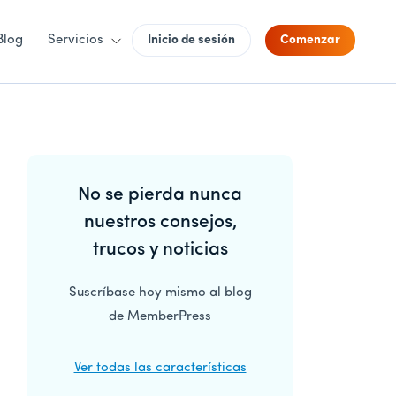
Blog
Servicios
Inicio de sesión
Comenzar
Barra
No se pierda nunca
lateral
nuestros consejos,
principal
trucos y noticias
Suscríbase hoy mismo al blog
de MemberPress
Ver todas las características