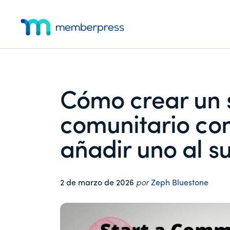
Menú
Ir
Saltar
Saltar
al
a
al
adicional
contenido
la
pie
MemberPress
El
principal
barra
de
lateral
página
plugin
principal
de
afiliación
Cómo crear un 
todo
en
comunitario co
uno
para
añadir uno al s
WordPress
2 de marzo de 2026
por
Zeph Bluestone