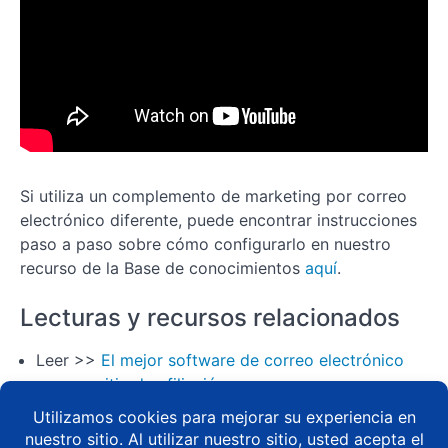
Lección
4: Cómo
proteger tus
contenidos
con las reglas
de
MemberPress
Lección
5: Cómo
Si utiliza un complemento de marketing por correo
configurar
métodos
electrónico diferente, puede encontrar instrucciones
de pago
paso a paso sobre cómo configurarlo en nuestro
en su sitio
de
recurso de la Base de conocimientos
aquí
.
afiliación
Lecturas y recursos relacionados
Lección
6: Cómo
Leer >>
El mejor software de correo electrónico
probar
métodos
para su sitio de afiliación
de pago
Leer >>
Cómo optimizar la automatización del
en su
sitio de
correo electrónico para su sitio WordPress