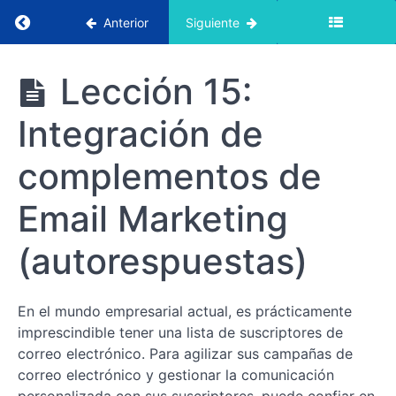
Volver al curso: Curso de vídeo de iniciación
Anterior
Siguiente
Curso de
Lección 15:
vídeo
"Primeros
Integración de
pasos con
MemberPress
complementos de
Email Marketing
Curso
de
(autorespuestas)
vídeo
"Primeros
pasos
En el mundo empresarial actual, es prácticamente
con
imprescindible tener una lista de suscriptores de
MemberPress
correo electrónico. Para agilizar sus campañas de
correo electrónico y gestionar la comunicación
Lección