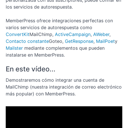
personalizada con sus suscriptores, puede confiar en
1: Cómo
los servicios de autorespuesta.
planificar
y
organizar
MemberPress ofrece integraciones perfectas con
el
contenido
varios servicios de autorespuesta como
de su
ConvertKit
MailChimp,
ActiveCampaign
,
AWeber
,
sitio de
Contacto constante
afiliación
Goteo,
GetResponse
,
MailPoet
y
Mailster
mediante complementos que pueden
Lección
instalarse en MemberPress.
2: Cómo
crear y
personalizar
En este vídeo...
páginas en
su sitio de
membresía
Demostraremos cómo integrar una cuenta de
con
MailChimp (nuestra integración de correo electrónico
ReadyLaunch
más popular) con MemberPress.
Lección
3: Cómo
crear una
suscripción
en
MemberPress