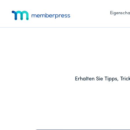
Zum
Zur
Zur
Zusätzliches
Hauptinhalt
primären
Fußzeile
Eigenscha
Menü
springen
Seitenleiste
springen
MemberPress
Das
springen
All-
in-
One
WordPress-
Mitgliedschafts-
Plugin
Erhalten Sie Tipps, Tr