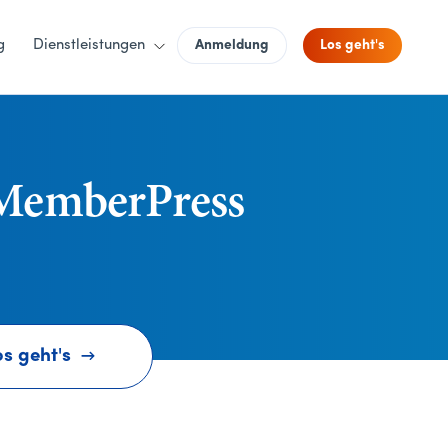
g
Dienstleistungen
Anmeldung
Los geht's
 MemberPress
os geht's