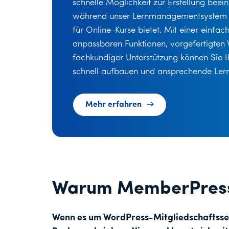
schnelle Möglichkeit zur Erstellung beei
während unser Lernmanagementsystem e
für Online-Kurse bietet. Mit einer einfac
anpassbaren Funktionen, vorgefertigten
fachkundiger Unterstützung können Sie 
schnell aufbauen und ansprechende Lern
Mehr erfahren
Warum MemberPress
Wenn es um WordPress-Mitgliedschaftssei