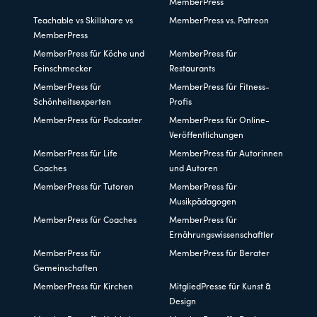
MemberPress
Teachable vs Skillshare vs
MemberPress vs. Patreon
MemberPress
MemberPress für Köche und
MemberPress für
Feinschmecker
Restaurants
MemberPress für
MemberPress für Fitness-
Schönheitsexperten
Profis
MemberPress für Podcaster
MemberPress für Online-
Veröffentlichungen
MemberPress für Life
MemberPress für Autorinnen
Coaches
und Autoren
MemberPress für Tutoren
MemberPress für
Musikpädagogen
MemberPress für Coaches
MemberPress für
Ernährungswissenschaftler
MemberPress für
MemberPress für Berater
Gemeinschaften
MemberPress für Kirchen
MitgliedPresse für Kunst &
Design