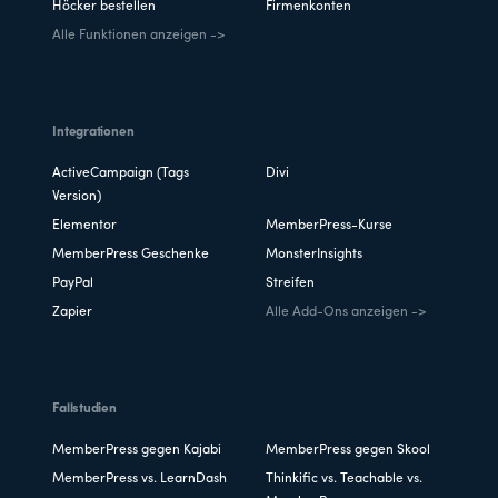
Höcker bestellen
Firmenkonten
Alle Funktionen anzeigen ->
Integrationen
ActiveCampaign (Tags
Divi
Version)
Elementor
MemberPress-Kurse
MemberPress Geschenke
MonsterInsights
PayPal
Streifen
Zapier
Alle Add-Ons anzeigen ->
Fallstudien
MemberPress gegen Kajabi
MemberPress gegen Skool
MemberPress vs. LearnDash
Thinkific vs. Teachable vs.