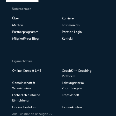
Unternehmen
Über
Karriere
Medien
Testimonials
Partnerprogramm
Partner-Login
MitgliedPress Blog
Kontakt
Eigenschaften
Online-Kurse & LMS
CoachKit™ Coaching-
Plattform
Gemeinschaft &
Leistungsstarke
Verzeichnisse
Zugriffsregeln
Lächerlich einfache
Tropf-Inhalt
Einrichtung
Höcker bestellen
Firmenkonten
Alle Funktionen anzeigen ->