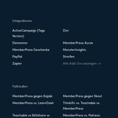
Integrationen
ActiveCampaign (Tags
Divi
Version)
Elementor
MemberPress-Kurse
MemberPress Geschenke
MonsterInsights
PayPal
Streifen
Zapier
Alle Add-Ons anzeigen ->
Fallstudien
MemberPress gegen Kajabi
MemberPress gegen Skool
MemberPress vs. LearnDash
Thinkific vs. Teachable vs.
MemberPress
Teachable vs Skillshare vs
MemberPress vs. Patreon