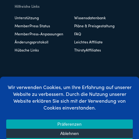
Hilfreiche Links
Unterstützung
Wissensdatenbank
MemberPress Status
Pläne & Preisgestaltung
MemberPress-Anpassungen
FAQ
Änderungsprotokoll
Leichtes Affiliate
Hübsche Links
ThirstyAffiliates
Copyright © 2026 Caseproof, LLC. Alle Rechte vorbehalten.
Datenschutzbestimmungen
/
Erstattungen
/
Bedingungen
und Konditionen
/
FTC-Offenlegung
/
MemberPress Coupon
Code