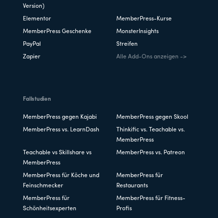
Version)
Elementor
MemberPress-Kurse
MemberPress Geschenke
MonsterInsights
PayPal
Streifen
Zapier
Alle Add-Ons anzeigen ->
Fallstudien
MemberPress gegen Kajabi
MemberPress gegen Skool
MemberPress vs. LearnDash
Thinkific vs. Teachable vs.
MemberPress
Teachable vs Skillshare vs
MemberPress vs. Patreon
MemberPress
MemberPress für Köche und
MemberPress für
Feinschmecker
Restaurants
MemberPress für
MemberPress für Fitness-
Schönheitsexperten
Profis