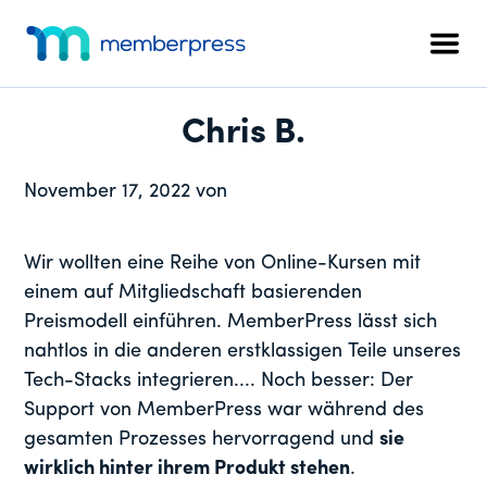
Zusätzliches
Zum
Zur
Zur
Hauptinhalt
primären
Fußzeile
Menü
Men
springen
Seitenleiste
springen
MemberPress
Das
springen
All-
Chris B.
in-
One
November 17, 2022
von
WordPress-
Mitgliedschafts-
Plugin
Wir wollten eine Reihe von Online-Kursen mit
einem auf Mitgliedschaft basierenden
Preismodell einführen. MemberPress lässt sich
nahtlos in die anderen erstklassigen Teile unseres
Tech-Stacks integrieren.... Noch besser: Der
Support von MemberPress war während des
gesamten Prozesses hervorragend und
sie
wirklich hinter ihrem Produkt stehen
.