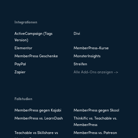
Integrationen
ActiveCampaign (Tags
Divi
Version)
Elementor
MemberPress-Kurse
MemberPress Geschenke
MonsterInsights
PayPal
Streifen
Zapier
Alle Add-Ons anzeigen ->
Fallstudien
MemberPress gegen Kajabi
MemberPress gegen Skool
MemberPress vs. LearnDash
Thinkific vs. Teachable vs.
MemberPress
Teachable vs Skillshare vs
MemberPress vs. Patreon