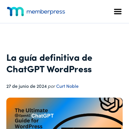
Menú
Ir
Saltar
Saltar
al
a
al
adicional
Men
contenido
la
pie
MemberPress
El
principal
barra
de
plugin
lateral
página
de
principal
afiliación
todo
La guía definitiva de
en
uno
ChatGPT WordPress
para
WordPress
27 de junio de 2024
por
Curt Noble