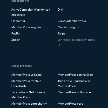
Integraciones
ActiveCampaign (Versión con
Divi
etiquetas)
Elementor
Cursos MemberPress
MemberPress Regalos
MonsterInsights
PayPal
Stripe
Zapier
Ver todos los complementos
->
Casos prácticos
MemberPress vs Kajabi
MemberPress contra Skool
MemberPress frente a
Thinkific vs Teachable vs
LearnDash
MemberPress
Teachable vs Skillshare vs
MemberPress vs Patreon
MemberPress
MemberPress para chefs y
MemberPress para