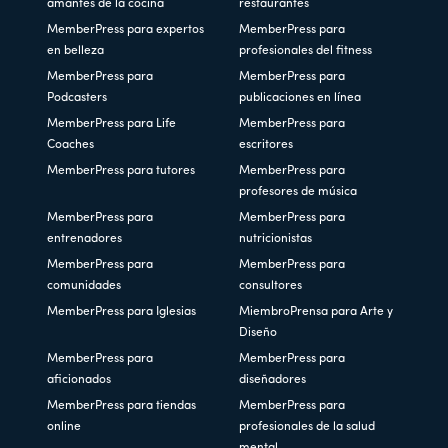
amantes de la cocina
restaurantes
MemberPress para expertos
MemberPress para
en belleza
profesionales del fitness
MemberPress para
MemberPress para
Podcasters
publicaciones en línea
MemberPress para Life
MemberPress para
Coaches
escritores
MemberPress para tutores
MemberPress para
profesores de música
MemberPress para
MemberPress para
entrenadores
nutricionistas
MemberPress para
MemberPress para
comunidades
consultores
MemberPress para Iglesias
MiembroPrensa para Arte y
Diseño
MemberPress para
MemberPress para
aficionados
diseñadores
MemberPress para tiendas
MemberPress para
online
profesionales de la salud
mental