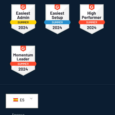
Pie
de
ES
página
Empresa