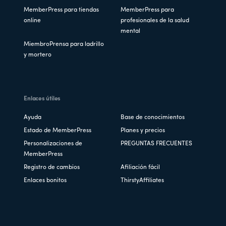
MemberPress para tiendas
MemberPress para
online
profesionales de la salud
mental
MiembroPrensa para ladrillo
y mortero
Enlaces útiles
Ayuda
Base de conocimientos
Estado de MemberPress
Planes y precios
Personalizaciones de
PREGUNTAS FRECUENTES
MemberPress
Registro de cambios
Afiliación fácil
Enlaces bonitos
ThirstyAffiliates