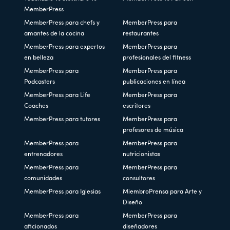
MemberPress
MemberPress para chefs y
MemberPress para
amantes de la cocina
restaurantes
MemberPress para expertos
MemberPress para
en belleza
profesionales del fitness
MemberPress para
MemberPress para
Podcasters
publicaciones en línea
MemberPress para Life
MemberPress para
Coaches
escritores
MemberPress para tutores
MemberPress para
profesores de música
MemberPress para
MemberPress para
entrenadores
nutricionistas
MemberPress para
MemberPress para
comunidades
consultores
MemberPress para Iglesias
MiembroPrensa para Arte y
Diseño
MemberPress para
MemberPress para
aficionados
diseñadores