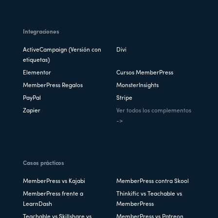
Integraciones
ActiveCampaign (Versión con
Divi
etiquetas)
Elementor
Cursos MemberPress
MemberPress Regalos
MonsterInsights
PayPal
Stripe
Zapier
Ver todos los complementos
->
Casos prácticos
MemberPress vs Kajabi
MemberPress contra Skool
MemberPress frente a
Thinkific vs Teachable vs
LearnDash
MemberPress
Teachable vs Skillshare vs
MemberPress vs Patreon