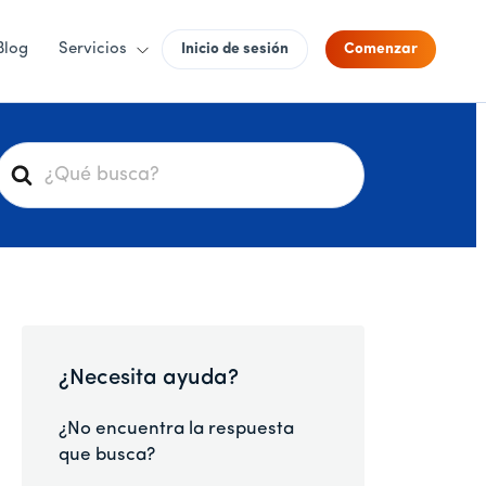
Blog
Servicios
Inicio de sesión
Comenzar
B
u
s
c
a
r
¿Necesita ayuda?
¿No encuentra la respuesta
que busca?