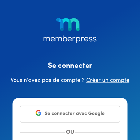
Menu
Skip
Passer
to
au
supplémentaire
main
pied
content
de
page
Se connecter
Vous n'avez pas de compte ?
Créer un compte
Se connecter avec Google
OU