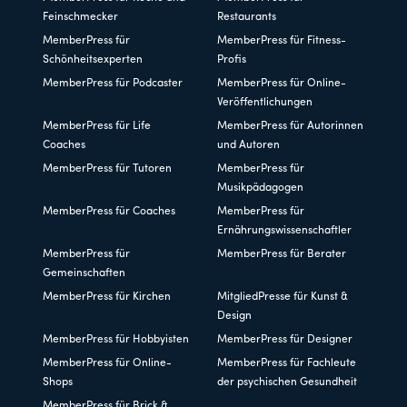
Feinschmecker
Restaurants
MemberPress für
MemberPress für Fitness-
Schönheitsexperten
Profis
MemberPress für Podcaster
MemberPress für Online-
Veröffentlichungen
MemberPress für Life
MemberPress für Autorinnen
Coaches
und Autoren
MemberPress für Tutoren
MemberPress für
Musikpädagogen
MemberPress für Coaches
MemberPress für
Ernährungswissenschaftler
MemberPress für
MemberPress für Berater
Gemeinschaften
MemberPress für Kirchen
MitgliedPresse für Kunst &
Design
MemberPress für Hobbyisten
MemberPress für Designer
MemberPress für Online-
MemberPress für Fachleute
Shops
der psychischen Gesundheit
MemberPress für Brick &