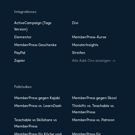
Integrationen
ActiveCampaign (Tags
Divi
Version)
Elementor
MemberPress-Kurse
MemberPress Geschenke
MonsterInsights
PayPal
Streifen
Zapier
Alle Add-Ons anzeigen ->
Fallstudien
MemberPress gegen Kajabi
MemberPress gegen Skool
MemberPress vs. LearnDash
Thinkific vs. Teachable vs.
MemberPress
Teachable vs Skillshare vs
MemberPress vs. Patreon
MemberPress
MemberPress für Köche und
MemberPress für