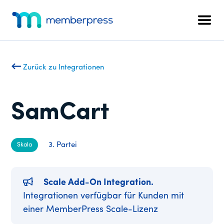
Zusätzliches
Zum
Zur
Hauptinhalt
Fußzeile
Menü
Men
springen
springen
MemberPress
Das
All-
in-
Zurück zu Integrationen
One
WordPress-
Mitgliedschafts-
SamCart
Plugin
3. Partei
Skala
Scale Add-On Integration.
Integrationen verfügbar für Kunden mit
einer MemberPress Scale-Lizenz