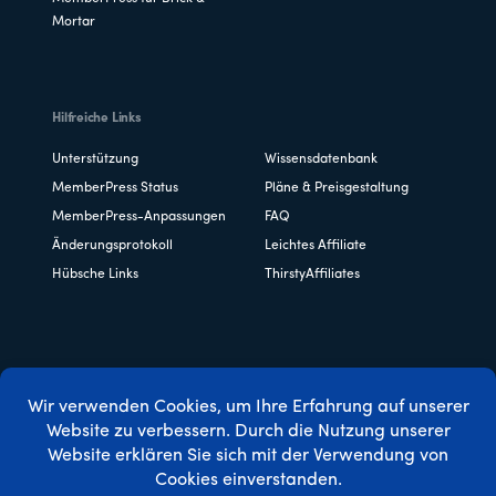
Mortar
Hilfreiche Links
Unterstützung
Wissensdatenbank
MemberPress Status
Pläne & Preisgestaltung
MemberPress-Anpassungen
FAQ
Änderungsprotokoll
Leichtes Affiliate
Hübsche Links
ThirstyAffiliates
Copyright © 2026 Caseproof, LLC. Alle Rechte vorbehalten.
Datenschutzbestimmungen
/
Erstattungen
/
Bedingungen