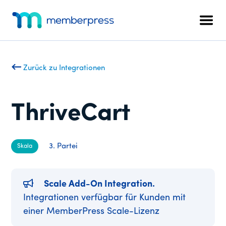
Zusätzliches
Zum
Zur
Hauptinhalt
Fußzeile
Menü
Men
springen
springen
MemberPress
Das
All-
in-
Zurück zu Integrationen
One
WordPress-
Mitgliedschafts-
ThriveCart
Plugin
3. Partei
Skala
Scale Add-On Integration.
Integrationen verfügbar für Kunden mit
einer MemberPress Scale-Lizenz