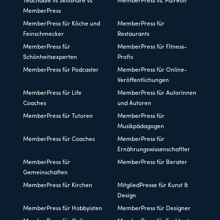
Teachable vs Skillshare vs
MemberPress vs. Patreon
MemberPress
MemberPress für Köche und
MemberPress für
Feinschmecker
Restaurants
MemberPress für
MemberPress für Fitness-
Schönheitsexperten
Profis
MemberPress für Podcaster
MemberPress für Online-
Veröffentlichungen
MemberPress für Life
MemberPress für Autorinnen
Coaches
und Autoren
MemberPress für Tutoren
MemberPress für
Musikpädagogen
MemberPress für Coaches
MemberPress für
Ernährungswissenschaftler
MemberPress für
MemberPress für Berater
Gemeinschaften
MemberPress für Kirchen
MitgliedPresse für Kunst &
Design
MemberPress für Hobbyisten
MemberPress für Designer