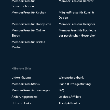
MemberPress für
MemberPress für Berater
Gemeinschaften
MemberPress für Kirchen
MitgliedPresse für Kunst &
Design
MemberPress für Hobbyisten
MemberPress für Designer
MemberPress für Online-
MemberPress für Fachleute
Shops
der psychischen Gesundheit
MemberPress für Brick &
Mortar
Hilfreiche Links
Unterstützung
Wissensdatenbank
MemberPress Status
Pläne & Preisgestaltung
MemberPress-Anpassungen
FAQ
Änderungsprotokoll
Leichtes Affiliate
Hübsche Links
ThirstyAffiliates