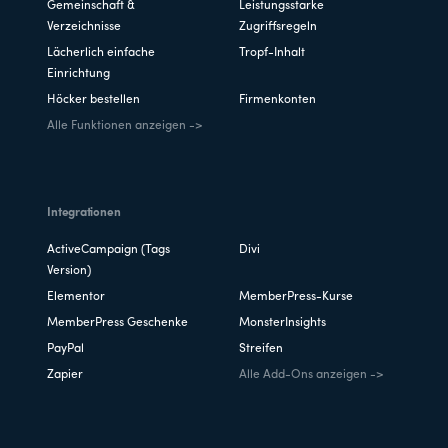
Gemeinschaft &
Leistungsstarke
Verzeichnisse
Zugriffsregeln
Lächerlich einfache
Tropf-Inhalt
Einrichtung
Höcker bestellen
Firmenkonten
Alle Funktionen anzeigen ->
Integrationen
ActiveCampaign (Tags
Divi
Version)
Elementor
MemberPress-Kurse
MemberPress Geschenke
MonsterInsights
PayPal
Streifen
Zapier
Alle Add-Ons anzeigen ->