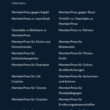
Fallstudien
MemberPress gegen Kajabi
MemberPress gegen Skool
MemberPress vs. LearnDash
Thinkific vs. Teachable vs.
MemberPress
Teachable vs Skillshare vs
MemberPress vs. Patreon
MemberPress
MemberPress für Köche und
MemberPress für
Feinschmecker
Restaurants
MemberPress für
MemberPress für Fitness-
Schönheitsexperten
Profis
MemberPress für Podcaster
MemberPress für Online-
Veröffentlichungen
MemberPress für Life
MemberPress für Autorinnen
Coaches
und Autoren
MemberPress für Tutoren
MemberPress für
Musikpädagogen
MemberPress für Coaches
MemberPress für
Ernährungswissenschaftler