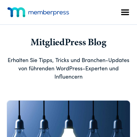
Zum
Zur
Zur
Zusätzliches
Hauptinhalt
primären
Fußzeile
Menü
Men
springen
Seitenleiste
springen
MemberPress
Das
springen
All-
in-
MitgliedPress Blog
One
WordPress-
Erhalten Sie Tipps, Tricks und Branchen-Updates
Mitgliedschafts-
von führenden WordPress-Experten und
Plugin
Influencern