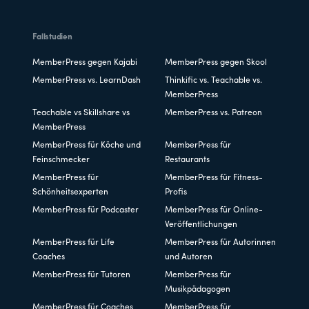
Fallstudien
MemberPress gegen Kajabi
MemberPress gegen Skool
MemberPress vs. LearnDash
Thinkific vs. Teachable vs.
MemberPress
Teachable vs Skillshare vs
MemberPress vs. Patreon
MemberPress
MemberPress für Köche und
MemberPress für
Feinschmecker
Restaurants
MemberPress für
MemberPress für Fitness-
Schönheitsexperten
Profis
MemberPress für Podcaster
MemberPress für Online-
Veröffentlichungen
MemberPress für Life
MemberPress für Autorinnen
Coaches
und Autoren
MemberPress für Tutoren
MemberPress für
Musikpädagogen
MemberPress für Coaches
MemberPress für