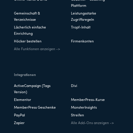
Plattform
Gemeinschaft &
Leistungsstarke
Verzeichnisse
Zugriffsregeln
Lächerlich einfache
Tropf-Inhalt
Einrichtung
Höcker bestellen
Firmenkonten
Alle Funktionen anzeigen ->
Integrationen
ActiveCampaign (Tags
Divi
Version)
Elementor
MemberPress-Kurse
MemberPress Geschenke
MonsterInsights
PayPal
Streifen
Zapier
Alle Add-Ons anzeigen ->