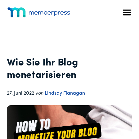
Zusätzliches
Zum
Zur
Zur
Hauptinhalt
primären
Fußzeile
Menü
Men
springen
Seitenleiste
springen
MemberPress
Das
springen
All-
in-
One
WordPress-
Wie Sie Ihr Blog
Mitgliedschafts-
Plugin
monetarisieren
27. Juni 2022
von
Lindsay Flanagan