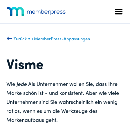
Zusätzliches
Zum
Zur
Hauptinhalt
Fußzeile
Menü
Men
springen
springen
MemberPress
Das
All-
in-
Zurück zu MemberPress-Anpassungen
One
WordPress-
Mitgliedschafts-
Visme
Plugin
Wie
jede
Als Unternehmer wollen Sie, dass Ihre
Marke schön ist - und konsistent. Aber wie viele
Unternehmer sind Sie wahrscheinlich ein wenig
ratlos, wenn es um die Werkzeuge des
Markenaufbaus geht.