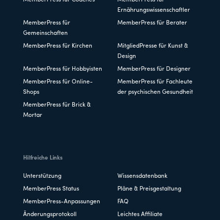
MemberPress für Coaches
MemberPress für
Ernährungswissenschaftler
MemberPress für
MemberPress für Berater
Gemeinschaften
MemberPress für Kirchen
MitgliedPresse für Kunst &
Design
MemberPress für Hobbyisten
MemberPress für Designer
MemberPress für Online-
MemberPress für Fachleute
Shops
der psychischen Gesundheit
MemberPress für Brick &
Mortar
Hilfreiche Links
Unterstützung
Wissensdatenbank
MemberPress Status
Pläne & Preisgestaltung
MemberPress-Anpassungen
FAQ
Änderungsprotokoll
Leichtes Affiliate