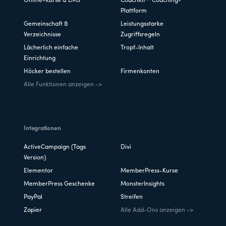
Online-Kurse & LMS
CoachKit™ Coaching-
Plattform
Gemeinschaft &
Leistungsstarke
Verzeichnisse
Zugriffsregeln
Lächerlich einfache
Tropf-Inhalt
Einrichtung
Höcker bestellen
Firmenkonten
Alle Funktionen anzeigen ->
Integrationen
ActiveCampaign (Tags
Divi
Version)
Elementor
MemberPress-Kurse
MemberPress Geschenke
MonsterInsights
PayPal
Streifen
Zapier
Alle Add-Ons anzeigen ->