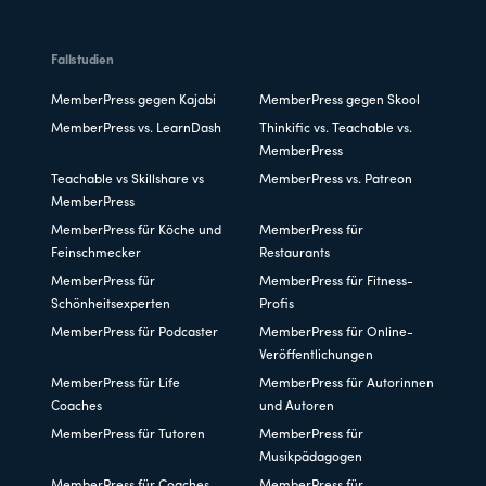
Fallstudien
MemberPress gegen Kajabi
MemberPress gegen Skool
MemberPress vs. LearnDash
Thinkific vs. Teachable vs.
MemberPress
Teachable vs Skillshare vs
MemberPress vs. Patreon
MemberPress
MemberPress für Köche und
MemberPress für
Feinschmecker
Restaurants
MemberPress für
MemberPress für Fitness-
Schönheitsexperten
Profis
MemberPress für Podcaster
MemberPress für Online-
Veröffentlichungen
MemberPress für Life
MemberPress für Autorinnen
Coaches
und Autoren
MemberPress für Tutoren
MemberPress für
Musikpädagogen