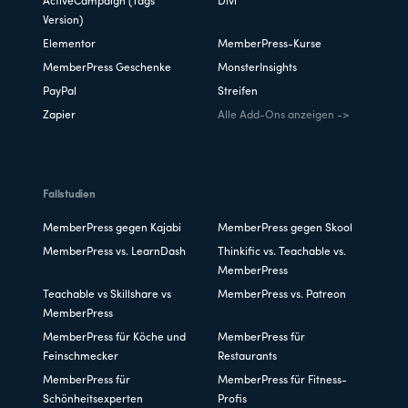
ActiveCampaign (Tags
Divi
Version)
Elementor
MemberPress-Kurse
MemberPress Geschenke
MonsterInsights
PayPal
Streifen
Zapier
Alle Add-Ons anzeigen ->
Fallstudien
MemberPress gegen Kajabi
MemberPress gegen Skool
MemberPress vs. LearnDash
Thinkific vs. Teachable vs.
MemberPress
Teachable vs Skillshare vs
MemberPress vs. Patreon
MemberPress
MemberPress für Köche und
MemberPress für
Feinschmecker
Restaurants
MemberPress für
MemberPress für Fitness-
Schönheitsexperten
Profis