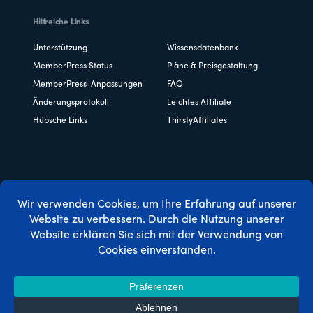
Hilfreiche Links
Unterstützung
Wissensdatenbank
MemberPress Status
Pläne & Preisgestaltung
MemberPress-Anpassungen
FAQ
Änderungsprotokoll
Leichtes Affiliate
Hübsche Links
ThirstyAffiliates
Copyright © 2026 Caseproof, LLC. Alle Rechte vorbehalten.
Datenschutzbestimmungen
/
Erstattungen
/
Bedingungen
und Konditionen
/
FTC-Offenlegung
/
MemberPress Coupon
Code