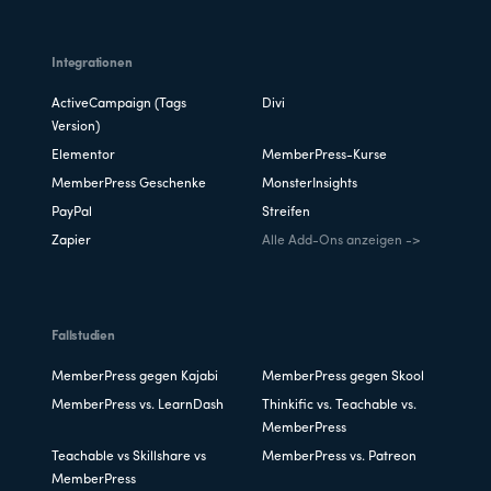
Integrationen
ActiveCampaign (Tags
Divi
Version)
Elementor
MemberPress-Kurse
MemberPress Geschenke
MonsterInsights
PayPal
Streifen
Zapier
Alle Add-Ons anzeigen ->
Fallstudien
MemberPress gegen Kajabi
MemberPress gegen Skool
MemberPress vs. LearnDash
Thinkific vs. Teachable vs.
MemberPress
Teachable vs Skillshare vs
MemberPress vs. Patreon
MemberPress