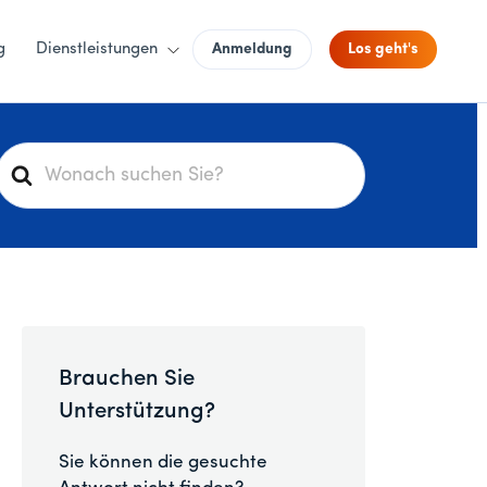
g
Dienstleistungen
Anmeldung
Los geht's
S
u
c
h
e
n
a
c
Brauchen Sie
h
Unterstützung?
Sie können die gesuchte