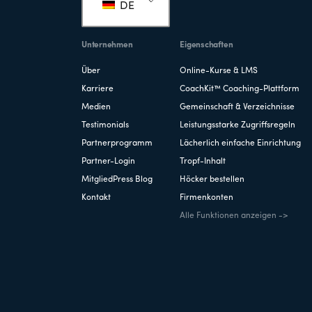
DE
Unternehmen
Eigenschaften
Über
Online-Kurse & LMS
Karriere
CoachKit™ Coaching-Plattform
Medien
Gemeinschaft & Verzeichnisse
Testimonials
Leistungsstarke Zugriffsregeln
Partnerprogramm
Lächerlich einfache Einrichtung
Partner-Login
Tropf-Inhalt
MitgliedPress Blog
Höcker bestellen
Kontakt
Firmenkonten
Alle Funktionen anzeigen ->