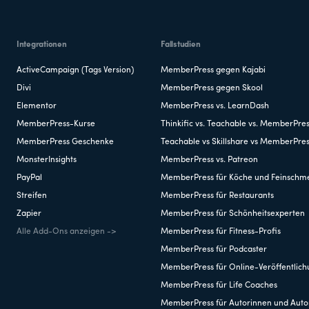
Integrationen
Fallstudien
ActiveCampaign (Tags Version)
MemberPress gegen Kajabi
Divi
MemberPress gegen Skool
Elementor
MemberPress vs. LearnDash
MemberPress-Kurse
Thinkific vs. Teachable vs. MemberPre
MemberPress Geschenke
Teachable vs Skillshare vs MemberPre
MonsterInsights
MemberPress vs. Patreon
PayPal
MemberPress für Köche und Feinschm
Streifen
MemberPress für Restaurants
Zapier
MemberPress für Schönheitsexperten
Alle Add-Ons anzeigen ->
MemberPress für Fitness-Profis
MemberPress für Podcaster
MemberPress für Online-Veröffentlic
MemberPress für Life Coaches
MemberPress für Autorinnen und Auto