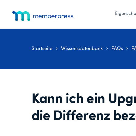
Zusätzliches
Zum
Zur
Zur
Hauptinhalt
primären
Fußzeile
Eigenscha
Menü
springen
Seitenleiste
springen
MemberPress
Das
springen
All-
in-
Startseite
Wissensdatenbank
FAQs
FA
One
WordPress-
Mitgliedschafts-
Plugin
Kann ich ein Up
die Differenz be