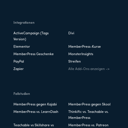
Integrationen
ActiveCampaign (Tags
Divi
Version)
Elementor
MemberPress-Kurse
MemberPress Geschenke
MonsterInsights
PayPal
Streifen
Zapier
Alle Add-Ons anzeigen ->
Fallstudien
MemberPress gegen Kajabi
MemberPress gegen Skool
MemberPress vs. LearnDash
Thinkific vs. Teachable vs.
MemberPress
Teachable vs Skillshare vs
MemberPress vs. Patreon