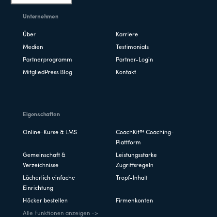
Unternehmen
Über
Karriere
Medien
Testimonials
Partnerprogramm
Partner-Login
MitgliedPress Blog
Kontakt
Eigenschaften
Online-Kurse & LMS
CoachKit™ Coaching-
Plattform
Gemeinschaft &
Leistungsstarke
Verzeichnisse
Zugriffsregeln
Lächerlich einfache
Tropf-Inhalt
Einrichtung
Höcker bestellen
Firmenkonten
Alle Funktionen anzeigen ->