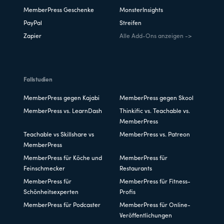
MemberPress Geschenke
MonsterInsights
PayPal
Streifen
Zapier
Alle Add-Ons anzeigen ->
Fallstudien
MemberPress gegen Kajabi
MemberPress gegen Skool
MemberPress vs. LearnDash
Thinkific vs. Teachable vs.
MemberPress
Teachable vs Skillshare vs
MemberPress vs. Patreon
MemberPress
MemberPress für Köche und
MemberPress für
Feinschmecker
Restaurants
MemberPress für
MemberPress für Fitness-
Schönheitsexperten
Profis
MemberPress für Podcaster
MemberPress für Online-
Veröffentlichungen