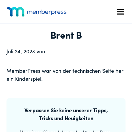
Zusätzliches
Zum
Zur
Zur
Hauptinhalt
primären
Fußzeile
Menü
Men
springen
Seitenleiste
springen
MemberPress
Das
springen
All-
Brent B
in-
One
Juli 24, 2023
von
WordPress-
Mitgliedschafts-
Plugin
MemberPress war von der technischen Seite her
ein Kinderspiel.
Primäre
Seitenleiste
Verpassen Sie keine unserer Tipps,
Tricks und Neuigkeiten