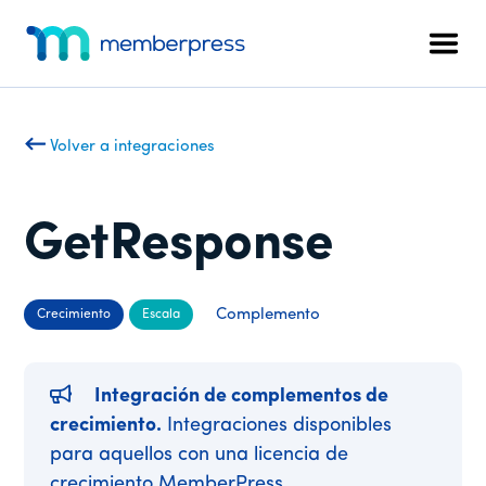
Menú
Ir
Saltar
al
al
adicional
Men
contenido
pie
MemberPress
El
principal
de
plugin
página
de
Volver a integraciones
afiliación
todo
en
GetResponse
uno
para
WordPress
Complemento
Crecimiento
Escala
Integración de complementos de
crecimiento.
Integraciones disponibles
para aquellos con una licencia de
crecimiento MemberPress