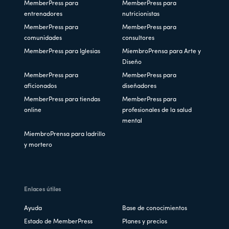
MemberPress para
MemberPress para
entrenadores
nutricionistas
MemberPress para
MemberPress para
comunidades
consultores
MemberPress para Iglesias
MiembroPrensa para Arte y
Diseño
MemberPress para
MemberPress para
aficionados
diseñadores
MemberPress para tiendas
MemberPress para
online
profesionales de la salud
mental
MiembroPrensa para ladrillo
y mortero
Enlaces útiles
Ayuda
Base de conocimientos
Estado de MemberPress
Planes y precios