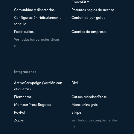
CoachKit™
Comunidad y directorios
Potentes reglas de acceso
Configuración ridículamente
Contenido por goteo
sencilla
Pedir bultos
Cuentas de empresa
Ver todas las características -
>
Integraciones
ActiveCampaign (Versión con
Divi
etiquetas)
Elementor
Cursos MemberPress
MemberPress Regalos
MonsterInsights
PayPal
Stripe
Zapier
Ver todos los complementos
->