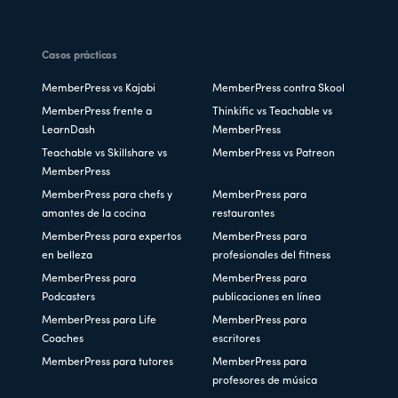
Casos prácticos
MemberPress vs Kajabi
MemberPress contra Skool
MemberPress frente a
Thinkific vs Teachable vs
LearnDash
MemberPress
Teachable vs Skillshare vs
MemberPress vs Patreon
MemberPress
MemberPress para chefs y
MemberPress para
amantes de la cocina
restaurantes
MemberPress para expertos
MemberPress para
en belleza
profesionales del fitness
MemberPress para
MemberPress para
Podcasters
publicaciones en línea
MemberPress para Life
MemberPress para
Coaches
escritores
MemberPress para tutores
MemberPress para
profesores de música