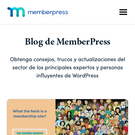
Ir
Saltar
Saltar
Menú
al
a
al
adicional
Men
contenido
la
pie
MemberPress
El
principal
barra
de
plugin
lateral
página
de
principal
Blog de MemberPress
afiliación
todo
Obtenga consejos, trucos y actualizaciones del
en
sector de los principales expertos y personas
uno
influyentes de WordPress
para
WordPress