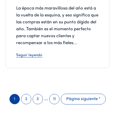
La época más maravillosa del año está a
la vuelta de la esquina, y eso significa que
las compras están en su punto álgido del
año. También es el momento perfecto
para captar nuevos clientes y
recompensar a los más fieles...
Seguir leyendo
Páginas
...
1
2
3
11
Página siguiente "
Página
Página
Página
Página
Ir
intermedias
a
omitidas