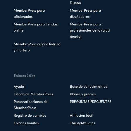
Diseño
MemberPress para
MemberPress para
aficionados
diseñadores
MemberPress para tiendas
MemberPress para
online
profesionales de la salud
mental
MiembroPrensa para ladrillo
y mortero
Enlaces útiles
Ayuda
Base de conocimientos
Estado de MemberPress
Planes y precios
Personalizaciones de
PREGUNTAS FRECUENTES
MemberPress
Registro de cambios
Afiliación fácil
Enlaces bonitos
ThirstyAffiliates