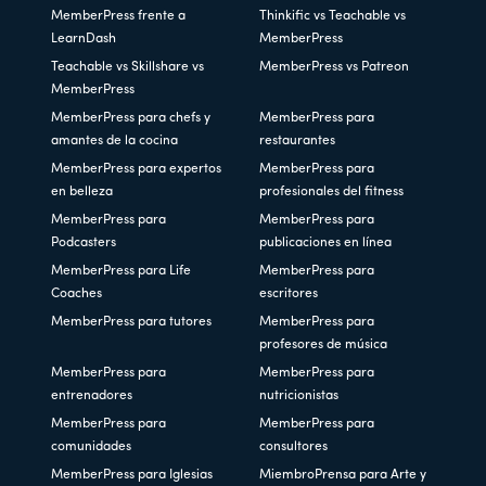
MemberPress frente a
Thinkific vs Teachable vs
LearnDash
MemberPress
Teachable vs Skillshare vs
MemberPress vs Patreon
MemberPress
MemberPress para chefs y
MemberPress para
amantes de la cocina
restaurantes
MemberPress para expertos
MemberPress para
en belleza
profesionales del fitness
MemberPress para
MemberPress para
Podcasters
publicaciones en línea
MemberPress para Life
MemberPress para
Coaches
escritores
MemberPress para tutores
MemberPress para
profesores de música
MemberPress para
MemberPress para
entrenadores
nutricionistas
MemberPress para
MemberPress para
comunidades
consultores
MemberPress para Iglesias
MiembroPrensa para Arte y