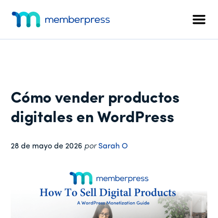
Menú
Ir
Saltar
Saltar
al
a
al
adicional
Men
contenido
la
pie
MemberPress
El
principal
barra
de
plugin
lateral
página
de
principal
afiliación
todo
Cómo vender productos
en
uno
digitales en WordPress
para
WordPress
28 de mayo de 2026
por
Sarah O