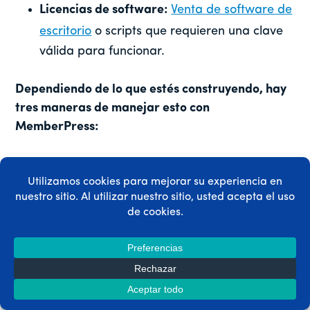
Licencias de software:
Venta de software de
escritorio
o scripts que requieren una clave
válida para funcionar.
Dependiendo de lo que estés construyendo, hay
tres maneras de manejar esto con
MemberPress:
El método “Core” (sólo para suscriptores):
Este es el enfoque más sencillo. Se utiliza
Normas MemberPress
para proteger la
página específica en la que se encuentra su
aplicación web o el enlace de descarga. Si
la tarjeta de crédito de un usuario falla o
cancela su suscripción, la regla entra en
vigor inmediatamente y el usuario pierde el