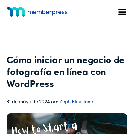
Menú
Ir
Saltar
Saltar
al
a
al
adicional
Men
contenido
la
pie
MemberPress
El
principal
barra
de
plugin
lateral
página
de
principal
afiliación
todo
Cómo iniciar un negocio de
en
uno
fotografía en línea con
para
WordPress
WordPress
31 de mayo de 2024
por
Zeph Bluestone