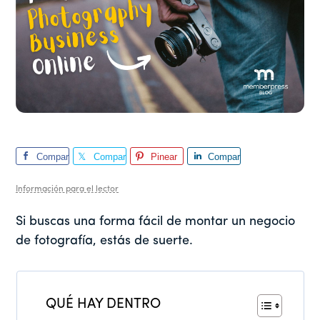
Compar
Compar
Pinear
Compar
te
te
te
Información para el lector
Si buscas una forma fácil de montar un negocio
de fotografía, estás de suerte.
QUÉ HAY DENTRO