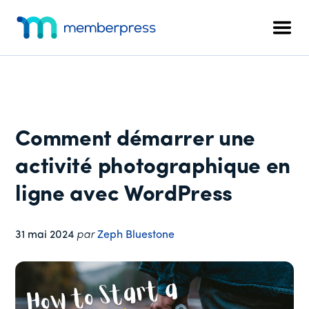
Menu
Skip
Passer
Passer
to
à
au
supplémentaire
Men
main
la
pied
MemberPress
Le
content
barre
de
plugin
latérale
page
d'adhésion
principale
WordPress
tout-
Comment démarrer une
en-
un
activité photographique en
ligne avec WordPress
31 mai 2024
par
Zeph Bluestone