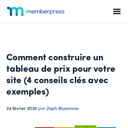
Menu
Skip
Passer
Passer
to
à
au
supplémentaire
Men
main
la
pied
MemberPress
Le
content
barre
de
plugin
latérale
page
d'adhésion
principale
WordPress
tout-
Comment construire un
en-
un
tableau de prix pour votre
site (4 conseils clés avec
exemples)
24 février 2026
par
Zeph Bluestone