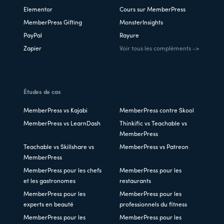
Elementor
Cours sur MemberPress
MemberPress Gifting
MonsterInsights
PayPal
Rayure
Zapier
Voir tous les compléments ->
Études de cas
MemberPress vs Kajabi
MemberPress contre Skool
MemberPress vs LearnDash
Thinkific vs Teachable vs
MemberPress
Teachable vs Skillshare vs
MemberPress vs Patreon
MemberPress
MemberPress pour les chefs
MemberPress pour les
et les gastronomes
restaurants
MemberPress pour les
MemberPress pour les
experts en beauté
professionnels du fitness
MemberPress pour les
MemberPress pour les