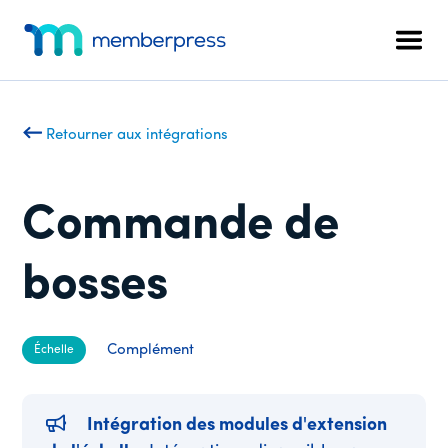
Menu
Skip
Passer
to
au
supplémentaire
Men
main
pied
MemberPress
Le
content
de
plugin
page
d'adhésion
Retourner aux intégrations
WordPress
tout-
en-
Commande de
un
bosses
Complément
Échelle
Intégration des modules d'extension