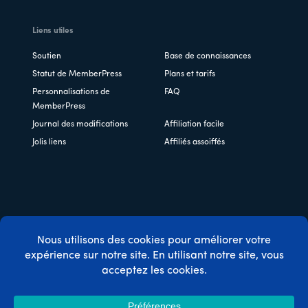
Liens utiles
Soutien
Base de connaissances
Statut de MemberPress
Plans et tarifs
Personnalisations de
FAQ
MemberPress
Journal des modifications
Affiliation facile
Jolis liens
Affiliés assoiffés
Copyright © 2026 Caseproof, LLC. Tous droits réservés.
Politique de confidentialité
/
Remboursements
/
Conditions
générales d'utilisation
/
Divulgation de la FTC
/
Code
promo MemberPress