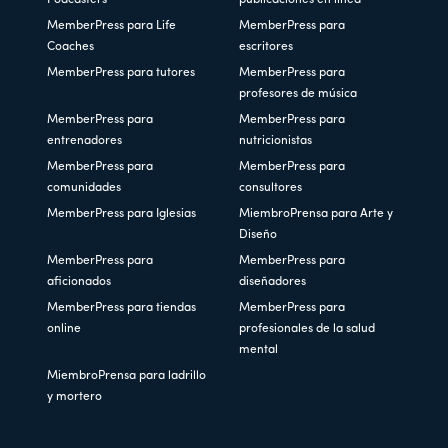
Podcasters
publicaciones en línea
MemberPress para Life
MemberPress para
Coaches
escritores
MemberPress para tutores
MemberPress para
profesores de música
MemberPress para
MemberPress para
entrenadores
nutricionistas
MemberPress para
MemberPress para
comunidades
consultores
MemberPress para Iglesias
MiembroPrensa para Arte y
Diseño
MemberPress para
MemberPress para
aficionados
diseñadores
MemberPress para tiendas
MemberPress para
online
profesionales de la salud
mental
MiembroPrensa para ladrillo
y mortero