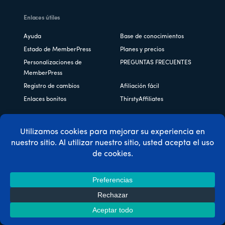
Enlaces útiles
Ayuda
Base de conocimientos
Estado de MemberPress
Planes y precios
Personalizaciones de
PREGUNTAS FRECUENTES
MemberPress
Registro de cambios
Afiliación fácil
Enlaces bonitos
ThirstyAffiliates
Copyright © 2026 Caseproof, LLC. Todos los derechos
reservados.
Política de privacidad
/
Reembolsos
/
Condiciones
generales
/
Divulgación de la FTC
/
Código de cupón