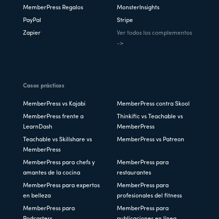
MemberPress Regalos
MonsterInsights
PayPal
Stripe
Zapier
Ver todos los complementos
->
Casos prácticos
MemberPress vs Kajabi
MemberPress contra Skool
MemberPress frente a
Thinkific vs Teachable vs
LearnDash
MemberPress
Teachable vs Skillshare vs
MemberPress vs Patreon
MemberPress
MemberPress para chefs y
MemberPress para
amantes de la cocina
restaurantes
MemberPress para expertos
MemberPress para
en belleza
profesionales del fitness
MemberPress para
MemberPress para