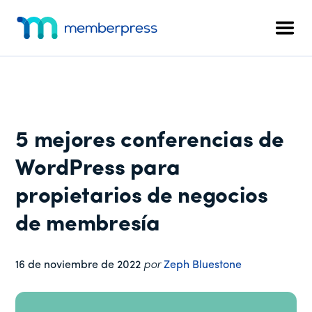
Menú
Ir
Saltar
Saltar
al
a
al
adicional
Men
contenido
la
pie
MemberPress
El
principal
barra
de
plugin
lateral
página
de
principal
afiliación
todo
5 mejores conferencias de
en
uno
WordPress para
para
propietarios de negocios
WordPress
de membresía
16 de noviembre de 2022
por
Zeph Bluestone