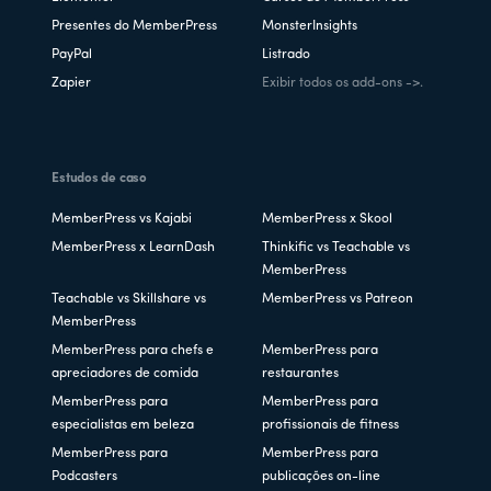
Presentes do MemberPress
MonsterInsights
PayPal
Listrado
Zapier
Exibir todos os add-ons ->.
Estudos de caso
MemberPress vs Kajabi
MemberPress x Skool
MemberPress x LearnDash
Thinkific vs Teachable vs
MemberPress
Teachable vs Skillshare vs
MemberPress vs Patreon
MemberPress
MemberPress para chefs e
MemberPress para
apreciadores de comida
restaurantes
MemberPress para
MemberPress para
especialistas em beleza
profissionais de fitness
MemberPress para
MemberPress para
Podcasters
publicações on-line