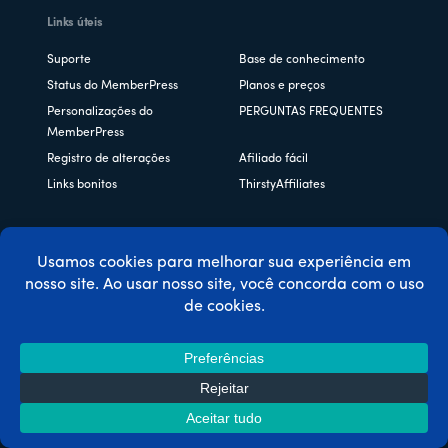
Links úteis
Suporte
Base de conhecimento
Status do MemberPress
Planos e preços
Personalizações do
PERGUNTAS FREQUENTES
MemberPress
Registro de alterações
Afiliado fácil
Links bonitos
ThirstyAffiliates
Copyright © 2026 Caseproof, LLC. Todos os direitos
reservados.
Política de privacidade
/
Reembolsos
/
Termos e condições
/
Divulgação da FTC
/
Código de cupom MemberPress