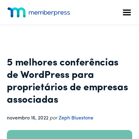
Menu
Pular
Pular
Pular
para
para
para
adicional
Men
o
a
o
MemberPress
O
conteúdo
barra
rodapé
plug-
principal
lateral
in
principal
de
associação
5 melhores conferências
completo
para
de WordPress para
WordPress
proprietários de empresas
associadas
novembro 16, 2022
por
Zeph Bluestone