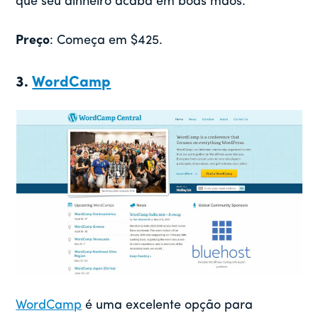
que seu dinheiro acaba em boas mãos.
Preço
: Começa em $425.
3.
WordCamp
WordCamp
é uma excelente opção para