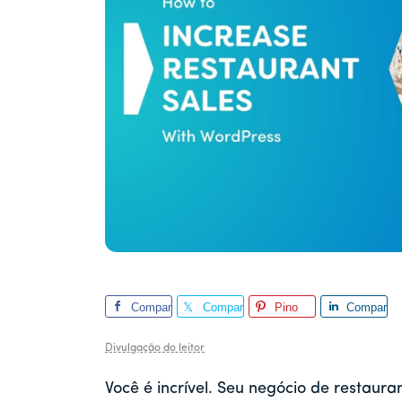
Compar
Compar
Pino
Compar
tilhar
tilhar
tilhar
Divulgação do leitor
Você é incrível. Seu negócio de restaur