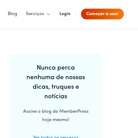
Blog
Serviços
Login
Começar a usar
Barra
Nunca perca
lateral
nenhuma de nossas
principal
dicas, truques e
notícias
Assine o blog do MemberPress
hoje mesmo!
Ver todos os recursos